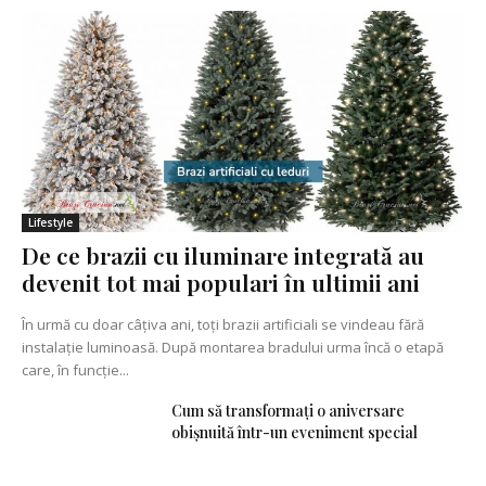
Lifestyle
De ce brazii cu iluminare integrată au
devenit tot mai populari în ultimii ani
În urmă cu doar câțiva ani, toți brazii artificiali se vindeau fără
instalație luminoasă. După montarea bradului urma încă o etapă
care, în funcție...
Cum să transformați o aniversare
obișnuită într-un eveniment special