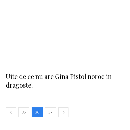
Uite de ce nu are Gina Pistol noroc in
dragoste!
35
36
37