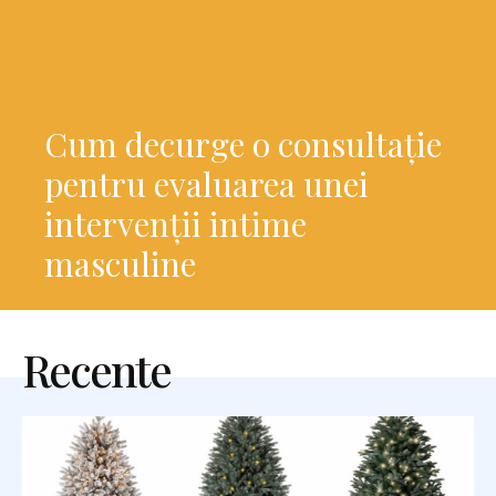
Cum decurge o consultație
pentru evaluarea unei
intervenții intime
masculine
Recente