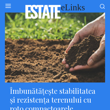
eLinks
Pentru
vremurile in
care traim!
Îmbunătățește stabilitatea
și rezistența terenului cu
roto compactoarele