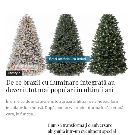
Lifestyle
De ce brazii cu iluminare integrată au
devenit tot mai populari în ultimii ani
În urmă cu doar câțiva ani, toți brazii artificiali se vindeau fără
instalație luminoasă. După montarea bradului urma încă o etapă
care, în funcție...
Cum să transformați o aniversare
obișnuită într-un eveniment special