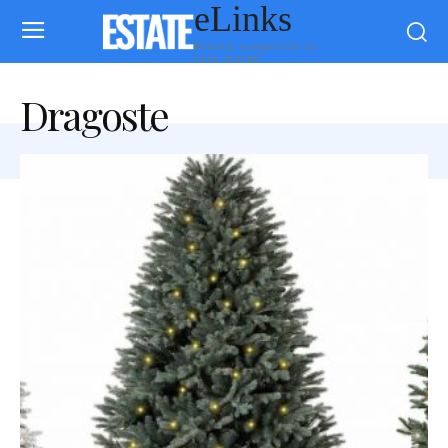
eLinks
Pentru vremurile in
care traim!
Dragoste